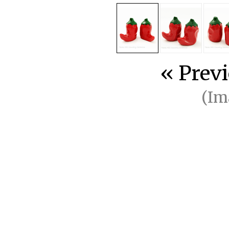
« Prev
(Im